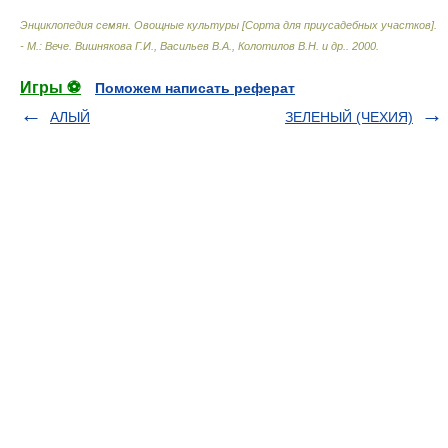
Энциклопедия семян. Овощные культуры [Сорта для приусадебных участков].
- М.: Вече
.
Вишнякова Г.И., Васильев В.А., Колотилов В.Н. и др.
.
2000
.
Игры ⚽
Поможем написать реферат
АЛЫЙ
ЗЕЛЕНЫЙ (ЧЕХИЯ)