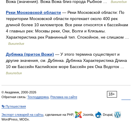
Вожа (значения). Вожа Вожа близ города Рыбное …
Википедия
Реки Московской области
— Реки Московской области: По
территории Московской области протекает около 400 рек
длиной более 10 километров. Все реки относятся к бассейнам
4 главных рек: Москвы реки, Оки, Волги и Клязьмы.
Характеристика рек Равнинный тип. Спокойное, не слишком …
Википедия
Дубянка (приток Вожи)
— У этого термина существуют и
другие значения, см. Дубянка. Дубянка Характеристика Длина
10 км Бассейн Каспийское море Бассейн рек Ока Водоток …
Википедия
© Академик, 2000-2026
18+
Обратная связь:
Техподдержка
,
Реклама на сайте
👣 Путешествия
Экспорт словарей на сайты
, сделанные на PHP,
Joomla,
Drupal,
WordPress, MODx.