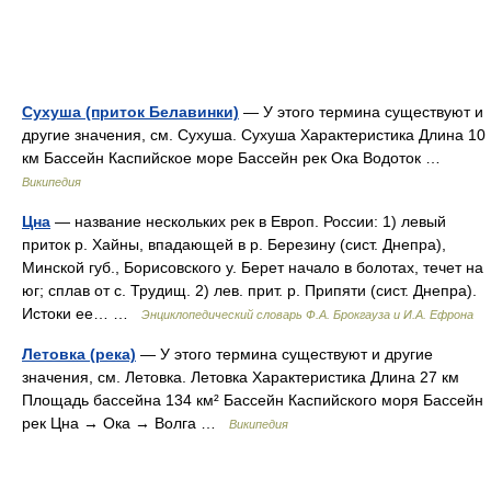
Сухуша (приток Белавинки)
— У этого термина существуют и
другие значения, см. Сухуша. Сухуша Характеристика Длина 10
км Бассейн Каспийское море Бассейн рек Ока Водоток …
Википедия
Цна
— название нескольких рек в Европ. России: 1) левый
приток р. Хайны, впадающей в р. Березину (сист. Днепра),
Минской губ., Борисовского у. Берет начало в болотах, течет на
юг; сплав от с. Трудищ. 2) лев. прит. р. Припяти (сист. Днепра).
Истоки ее… …
Энциклопедический словарь Ф.А. Брокгауза и И.А. Ефрона
Летовка (река)
— У этого термина существуют и другие
значения, см. Летовка. Летовка Характеристика Длина 27 км
Площадь бассейна 134 км² Бассейн Каспийского моря Бассейн
рек Цна → Ока → Волга …
Википедия